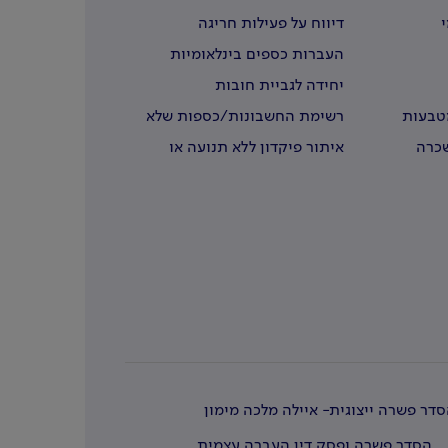
י
דיווח על פעילות חריגה
העברות כספים בינלאומיות
יחידה לגביית חובות
מטבעות
רשימת החשבונות/כספות שלא
נדרשו
שכרה
איתור פיקדון ללא תנועה או
שבעליו נפטרו
דר פשרה ייצוגית- איילה מלכה מימון
הסדר פשרה ופסק דין העברה עצמית