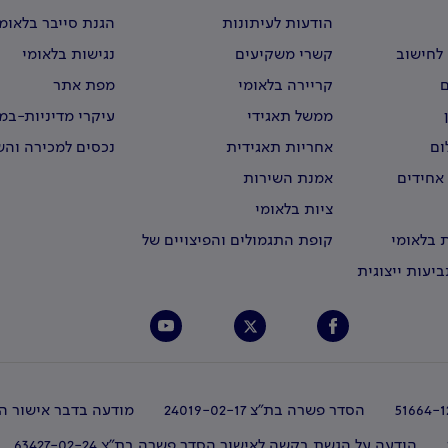
הודעות לעיתונות
הגנת סייבר בלאומ
לחישוב
קשרי משקיעים
נגישות בלאומי
קריירה בלאומי
מפת אתר
ממשל תאגידי
עיקרי מדיניות-ב
וירטואליים
ום
אחריות תאגידית
נכסים למכירה וה
 אחידים
אמנת השירות
ציות בלאומי
 בלאומי
קופת התגמולים והפיצויים של
עובדי לאומי
יעות ייצוגית
הסדר פשרה בת"צ 24019-02-17
מודעה בדבר אישור הס
הודעה על הגשת בקשה לאישור הסדר פשרה בת"צ 63427-02-24