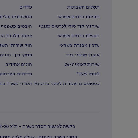
תשלום חשבונות
מדדים
חסימת כרטיס אשראי
מחשבונים וכלים 
שיחזור קוד סודי לכרטיס מגנטי
היבטים משפטיים
הפעלת כרטיס אשראי
איסור הלבנת הון
עדכון מסגרת אשראי
חוק שירותי תשל
אובדן מכשיר נייד
פסקי דין- חוזים
שירות לאומי 24/7
חוזים אחידים
לאומי 5522*
מדיניות הפרטיות
כספומטים ועמדות לאומי בדיגיטל
הסדרי פשרה בתב
בחו"ל
בקשה לאישור הסדר פשרה - ת"צ 51664-12-20
הסדר פשרה ייצוגית- איילה מלכה מימון