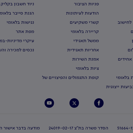
פניות הציבור
ניוד חשבון בקליק
הודעות לעיתונות
הגנת סייבר בלאומ
לחישוב
קשרי משקיעים
נגישות בלאומי
קריירה בלאומי
מפת אתר
ממשל תאגידי
עיקרי מדיניות-ב
וירטואליים
ום
אחריות תאגידית
נכסים למכירה וה
 אחידים
אמנת השירות
ציות בלאומי
 בלאומי
קופת התגמולים והפיצויים של
עובדי לאומי
יעות ייצוגית
הסדר פשרה בת"צ 24019-02-17
מודעה בדבר אישור הס