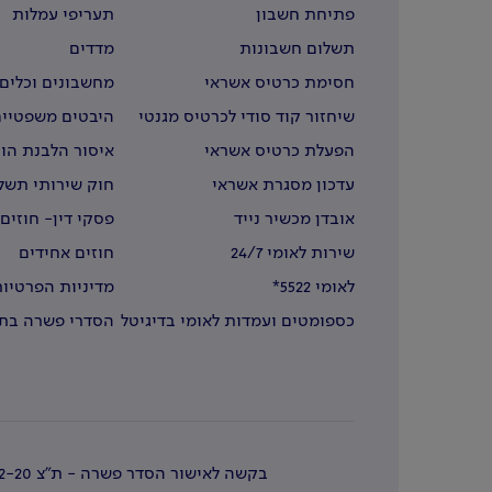
פתיחת חשבון
תעריפי עמלות
תשלום חשבונות
מדדים
חסימת כרטיס אשראי
מחשבונים וכלים 
שיחזור קוד סודי לכרטיס מגנטי
היבטים משפטיים
הפעלת כרטיס אשראי
איסור הלבנת הון
עדכון מסגרת אשראי
חוק שירותי תשל
אובדן מכשיר נייד
פסקי דין- חוזים
שירות לאומי 24/7
חוזים אחידים
לאומי 5522*
מדיניות הפרטיות
כספומטים ועמדות לאומי בדיגיטל
הסדרי פשרה בתב
בחו"ל
בקשה לאישור הסדר פשרה - ת"צ 51664-12-20