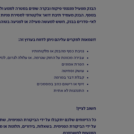
הבנק מפעיל מנגנוני פיקוח ובקרה שונים במטרה למנוע ול
בנוסף, הבנק מעמיד תיבת דואר אלקטרוני למסירת פניות ו
לאי-סדרים בבנק, חשש למעשה מעילה או לפגיעה בטוהר
דוגמאות למקרים עליהם ניתן לדווח בערוץ זה:
גניבת כסף מהבנק או מלקוחותיו
עבירה מכוונת על החוק שגרמה, או עלולה לגרום, לנ
הפרת אמונים
עושק וסחיטה
קבלת דבר במרמה
זיוף או רישום כוזב במסמכים
התנהגות לא אתית
חשוב לציין!
כל הדיווחים שלכם יתקבלו על ידי הביקורת הפנימית, שתב
על ידי הביקורת הפנימית. בשאלות, בירורים, תלונות או 
הנוגעות לחשבונכם.