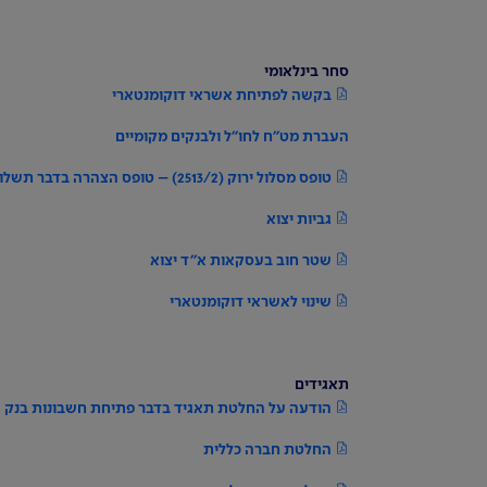
סחר בינלאומי
בקשה לפתיחת אשראי דוקומנטארי
העברת מט"ח לחו"ל ולבנקים מקומיים
טופס מסלול ירוק (2513/2) – טופס הצהרה בדבר תשלום לתושב חוץ הפטור מניכוי ממס במקור בגין העברות הוניות
גביות יצוא
שטר חוב בעסקאות א"ד יצוא
שינוי לאשראי דוקומנטארי
תאגידים
הודעה על החלטת תאגיד בדבר פתיחת חשבונות בנק
החלטת חברה כללית