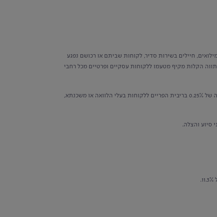
לואים, חיילים בשירות סדיר, לקוחות שביתם או רכושם נפגע
תווה הקלות מקיף מטעמו ללקוחות עסקיים ופרטיים מכל רחבי
ההקלות הייחודיות העדכניות ללקוחות הזכאים כוללות, בין היתר: מענק מיוחד למשרתות ומשרתי מילואים בגובה של 3,000 ש"ח עבור כל לקוח זכאי, הפחתה של 0.25% בריבית הפריים ללקוחות בעלי הלוואה או משכנתא,
 סיוע והצלה.