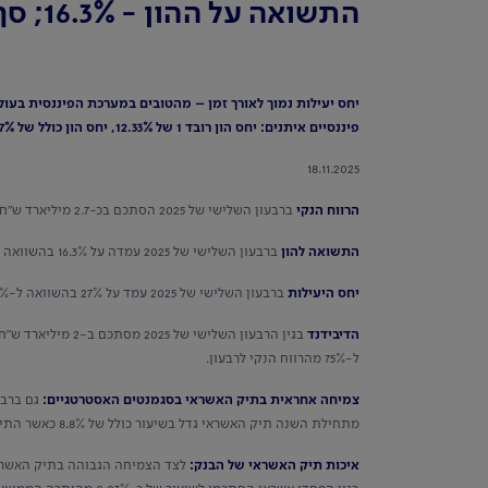
התשואה על ההון - 16.3%; סך הדיבידנד - 2 מיליארד ש"ח, 75% מהרווח הנקי
פיננסיים איתנים: יחס הון רובד 1 של 12.33%, יחס הון כולל של 14.87% ויחס כיסוי נזילות של 128%
18.11.2025
הרווח הנקי
ברבעון השלישי של 2025 הסתכם בכ-2.7 מיליארד ש"ח בהשוואה לכ-2.3 מיליארד ש"ח ברבעון המקביל אשתקד - גידול של כ-18%.
התשואה להון
ברבעון השלישי של 2025 עמדה על 16.3% בהשוואה ל-15.5% ברבעון המקביל אשתקד.
יחס היעילות
ברבעון השלישי של 2025 עמד על 27% בהשוואה ל-31.1% ברבעון המקביל אשתקד.
הדיבידנד
ל-75% מהרווח הנקי לרבעון.
צמיחה אחראית בתיק האשראי בסגמנטים האסטרטגיים:
מתחילת השנה תיק האשראי גדל בשיעור כולל של 8.8% כאשר התיק העסקי גדל בשיעור של 15.7%, התיק המסחרי גדל בשיעור של 3.4% ותיק המשכנתאות גדל בשיעור של כ-5.1%.
איכות תיק האשראי של הבנק: