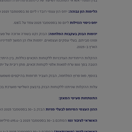
בגין הפסדי אשראי הסתכמו לשיעור של כ-0.03% מהיתרה הממוצעת של האשראי לציבור, לעומת הוצאה בשיעור של כ-0.28% בתקופה המקבילה אשתקד.
הלימות הון גבוהה:
יחס הון עצמי רובד 1 ליום 30 בספטמבר 2025 עמד על שיעור של 12.33% ויחס ההון הכולל עמד על שיעור של 14.87%.
יחס כיסוי הנזילות
ליום 30 בספטמבר 2025 עמד על 128%.
יוזמות הבנק בעקבות המלחמה:
הבנק נקט בשורה ארוכה של פעולו
ופונו מביתם, בעלי עסקים ועצמאים. יוזמות אלו הן המשך למדינ
הארץ ב-2025.
הטבה בסך 500 ש"ח למאות אלפי לקוחות זכאים, מתן ריבית על יתרת זכות בעו"ש, הוזלה או פטור של הריבית על יתרת החובה בחשבון (אוברדרפט) ועוד.
בנוסף, מאז פרוץ המלחמה, הבנק העביר תרומות בהיקפים משמעותיי
עלות ההקלות שניתנו ללקוחות הבנק ברבעון השלישי מוערכת בכ-172 מיליון ש"ח
התפתחות סעיפי המאזן:
ההון העצמי המיוחס לבעלי מניות
הבנק ב-30 בספטמבר 2025 הסתכם ב-67 מיליארד ש"ח, בהשוואה ל-60.3 מיליארד ש"ח ב-30 בספטמבר 2024 - גידול של 11.3%.
האשראי לציבור נטו
הסתכם ב-30 בספטמבר 2025 ב-495.4 מיליארד ש"ח, בהשוואה ל-447 מיליארד ש"ח ב-30 בספטמבר 2024 - גידול של 10.8%.
האשראי לדיור (משכנתאות)
הסתכם ב-30 בספטמבר 2025 ב-154.1 מיליארד ש"ח, בהשוואה ל- 142.7 מיליארד ש"ח ב-30 בספטמבר 2024 - גידול של 8%.