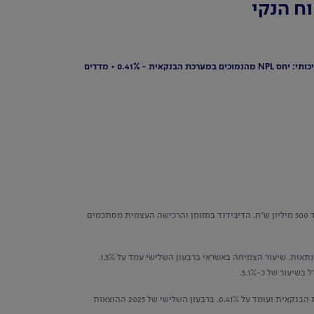
יחס יעילות נמוך לאורך זמן – מהטובים במערכת הפיננסית בעולם: 27% • צמיחה אחראית באשראי - 1.3% ברבעון, 8.8% מתחילת השנה • תיק אשראי איכותי: יחס NPL מהנמוכים במערכת הבנקאית - 0.41% • מדדים
בגין הרבעון השלישי של 2025 מסתכם ב-2 מיליארד ש"ח, מתוכם כ-1.5 מיליארד ש"ח דיבידנד במזומן והיתרה ברכישה עצמית של מניות בסך של עד 500 מיליון ש"ח. הדיבידנד במזומן והרכישה העצמית מסתכמים
גם ברבעון זה המשיך הבנק למקד את הצמיחה שלו בתיק האשראי במגזר העסקי, המסחרי ובמשכנתאות. שיעור הצמיחה באשראי ברבעון השלישי עמד על 1.3%.
לצד הצמיחה הגבוהה בתיק האשראי, הבנק ממשיך להציג תיק אשראי איכותי. יחס ה-NPL ממשיך להיות מהנמוכים במערכת הבנקאית ועומד על 0.41%. ברבעון השלישי של 2025 ההוצאות