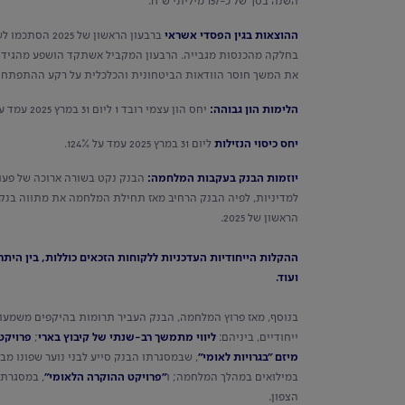
השנה בסך של כ-157 מיליוני ש"ח.
ההוצאות בגין הפסדי אשראי
את המשך חוסר הוודאות הביטחונית והכלכלית על רקע ההתפתחוי
הלימות הון גבוהה:
יחס הון עצמי רובד 1 ליום 31 במרץ 2025 עמד על שיעור של 12.15% ויחס ההון הכולל עמד על שיעור של 14.83%.
יחס כיסוי הנזילות
ליום 31 במרץ 2025 עמד על 124%.
יוזמות הבנק בעקבות המלחמה:
הבנק נקט בשורה ארוכה של פעולו
למדיניות, לפיה הבנק הרחיב מאז תחילת המלחמה את מתווה בנק 
הראשון של 2025.
ההקלות הייחודיות העדכניות ללקוחות הזכאים כוללות, בין הית
ועוד.
בנוסף, מאז פרוץ המלחמה, הבנק העביר תרומות בהיקפים משמעותיים
ייחודיים, ביניהם:
ליווי מתמשך רב-שנתי של קיבוץ בארי
;
פרויקט
מיזם "בגרויות לאומי"
, שבמסגרתו הבנק סייע לבני נוער שפונו מ
במילואים במהלך המלחמה; ו
"פרויקט ההוקרה הלאומי"
, במסגרתו
הצפון.