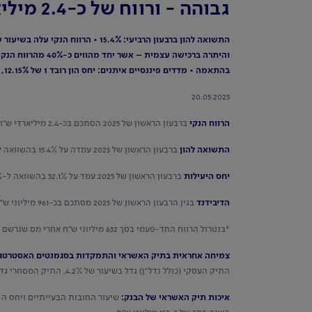
גבוהה - ורווח של כ-2.4 מיליארדי ש"ח ברבעון הראשון של 2025
בהתאמה • מדדים פיננסיים איתנים: יחס הון רובד 1 של 12.15%, יחס הון כולל של 14.83% ויחס כיסוי נזילות של 124%
20.05.2025
הרווח הנקי
ברבעון הראשון של 2025 הסתכם בכ-2.4 מיליארדי ש"ח בהשוואה לכ-2.1 מיליארדי ₪ ברבעון המקביל אשתקד*.
התשואה להון
ברבעון הראשון של 2025 עמדה על 15.4% בהשוואה ל-15.6% ברבעון המקביל אשתקד*.
יחס היעילות
ברבעון הראשון של 2025 עמד על 32.1% בהשוואה ל-33.4% ברבעון המקביל אשתקד*.
הדיבידנד
בגין הרבעון הראשון של 2025 מסתכם בכ-961 מיליוני ש"ח, מתוכם כ-721 מיליוני ש"ח דיבידנד במזומן והיתרה ברכישה עצמית. הדיבידנד והרכישה העצמית מסתכמים לכ-40% מהרווח הנקי לרבעון.
*בנטרול הרווח החד-פעמי בסך 632 מיליוני ש"ח אחרי מס שנרשם ברבעון המקביל אשתקד בגין מכירת בנייני מטה הבנק בת"א.
צמיחה אחראית בתיק האשראי והתמקדות בסגמנטים האסטרטגי
התיק העסקי (כולל נדל"ן) גדל בשיעור של 4.2%, התיק המסחרי גדל בשיעור של 0.8% ותיק המשכנתאות גדל בשיעור של כ-1.2%.
איכות תיק האשראי של הבנק: