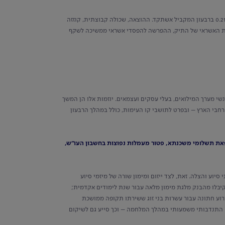
ברבעון הראשון של 2025 הסתכמו לשיעור של כ-0.05% מהיתרה הממוצעת של האשראי לציבור, לעומת הוצאה בשיעור של כ-0.21% ברבעון המקביל אשתקד. ההוצאה, שכולה קבוצתית, קוזזה
 בהפרשות שבוצע על רקע המלחמה שפרצה באוקטובר 2023. על אף השיפור במדדי איכות האשראי של התיק, ההפרשה להפסדי אשראי ממשיכה לשקף
שי מערך המילואים, בעלי עסקים ועצמאים. יוזמות אלו הן המשך
בי הארץ – ובפרט לתושבי קו העימות, כולל במהלך הרבעון
הקפאת תשלומי משכנתא, פטור מעמלות נפוצות בחשבון העו"ש,
יוע והצלה. זאת, לצד ייזום ומימון שורה של מיזמי סיוע
קיבלו מהבנק מלגת מימון מלאה עבור שנת לימודים אקדמית;
רוע חתונה עבור עשרות בני זוג ששירתו תקופה ממושכת
ם התנדבותי משמעותי במהלך המלחמה – וכך סייע גם לשיקום