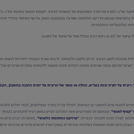
בחלקה מהכנסות מגבייה. הרבעון המקביל אשתקד הושפע מהגידול
ות הגלובאליות והמקומיות.
ת מגוונות למען הציבור הרחב ולמען הלקוחות, לרבות שורת הטבות ייחודיות לנשות ואנ
ישראל ופרסם בכמה פעימות מתווה הקלות מקיף מטעמו ללקוחות עסקיים ופרטיים מכל רח
ר: ריבית על יתרת זכות בעו"ש, הוזלה או פטור של הריבית על יתרת החובה בחשבון, 
 לטובת סיוע לתושבי קו העימות, לחיילי צה"ל בסדיר ובמילואים, לבתי חולים ולארגוני ס
 "קטיף לאומי"
, שבמסגרתו סטודנטים אשר התנדבו לסייע באופן רציף לחקלאים בקטיף, 
בתיהם לצורך הכנה למבחני הבגרות;
"פרויקט החתונות הלאומי"
, במסגרתו הבנק מימן אי
 הבנק מימן מאות חופשות במלונות ובצימרים בצפון הארץ לאנשים פרטיים שהקימו מיז