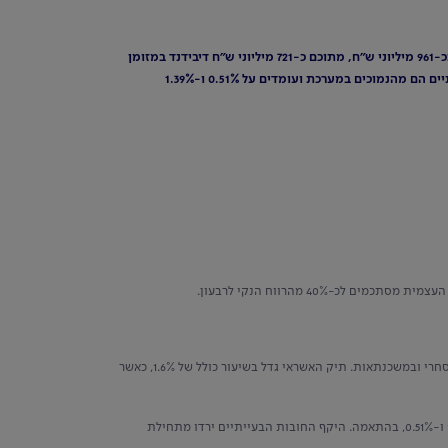
התשואה להון ברבעון הרביעי: 15.4% • הרווח הנקי עלה בשיעור של כ-12% ביחס לרבעון המקביל אשתקד* • הדיבידנד הכולל בגין רווחי הרבעון מסתכם בכ-961 מיליוני ש"ח, מתוכם כ-721 מיליוני ש"ח דיבידנד במזומן
והיתרה ברכישה עצמית – אשר יחד מהווים כ-40% מהרווח הנקי לרבעון • לאומי ממשיך להציג תיק אשראי איכותי: יחס ה-NPL ושיעור החובות הבעייתיים הם מהנמוכים במערכת ועומדים על 0.51% ו-1.39%
גם ברבעון זה הבנק המשיך למקד את הצמיחה שלו בתיק האשראי במגזר העסקי, המסחרי ובמשכנתאות. תיק האשראי גדל בשיעור כולל של 1.6%, כאשר
שיעור החובות הבעייתיים ויחס ה-NPL ממשיכים להיות נמוכים ולהעיד על איכות תיק האשראי של לאומי, ועומדים על 1.39% ו-0.51%, בהתאמה. היקף החובות הבעייתיים ירדו מתחילת