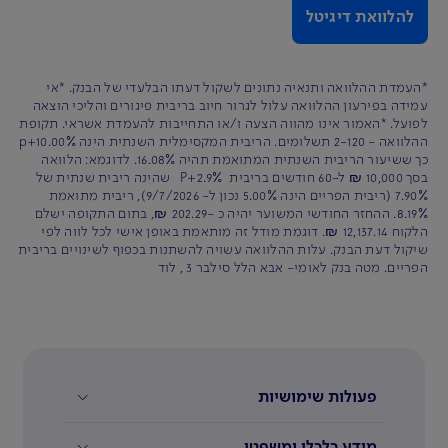
להלוואת דיגיטל
*העמדת ההלוואה ותנאיה נתונים לשקול דעתו הבלעדי של הבנק. *אי
עמידה בפירעון ההלוואה עלול לגרור חיוב בריבית פיגורים והליכי הוצאה
לפועל. *האמור אינו מהווה הצעה ו/או התחייבות להעמדת אשראי. תקופת
ההלוואה - 2-120 תשלומים. הריבית המקסימלית השנתית הינה p+10.00%
כך ששיעור הריבית השנתית המתואמת תהיה 16.08%. לדוגמא: הלוואה
בסך 10,000 ₪ ל-60 חודשים בריבית P+2.9% שהינה ריבית שנתית של
7.90% (ריבית הפריים הינה 5.00% נכון ל- 9/7/2026), ריבית מתואמת
8.19%. ההחזר החודשי המשוער יהיה כ -202.29 ₪, בתום התקופה ישלם
הלקוח 12,137.14 ₪. דוגמת מודל זה מותאמת באופן אישי לכל לווה לפי
שיקול דעת הבנק. עלות ההלוואה עשויה להשתנות בכפוף לשינויים בריבית
הפריים. מטה בנק לאומי- אבא הלל סילבר 3 , לוד
פעולות שימושיות
מידע כלכלי ומשפטי