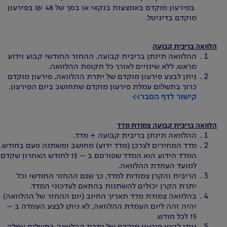
בפירעון מוקדם באמצעות בנקאי או בסך של 48 ₪ בפירעון
מוקדם בדיגיטל.
הלוואה בריבית קבועה
ההלוואה תינתן בריבית קבועה, ההחזר החודשי קבוע וידוע
מראש, ללא שינויים לאורך כל תקופת ההלוואה.
ניתן לבצע פירעון מוקדם של יתרת ההלוואה, פירעון מוקדם
כרוך בתשלום עמלת פירעון מוקדם שתחושב ביום הפירעון.
קישור לדף הסבר>>
הלוואה בריבית קבועה צמודת מדד
ההלוואה תינתן בריבית קבועה + מדד.
מדד המחירים לצרכן (מדד ידוע) מחושב ומשתנה פעם בחודש,
המדד הידוע הוא המדד שפורסם ב – 15 לחודש האחרון שקדם
למועד העמדת ההלוואה.
הריבית והקרן צמודות למדד, כך שגם ההחזר החודשי וכל
יתרת הקרן יכולים להשתנות בהתאם לעדכוני המדד.
בהלוואה צמודת מדד תאריך החיוב (יום ההחזר של ההלוואה)
יהיה זהה ליום העמדת ההלוואה, לא ניתן לבצע העמדה ב –
15 לכל חודש.
ניתן לבצע פירעון מוקדם של יתרת ההלוואה בתשלום עמלה