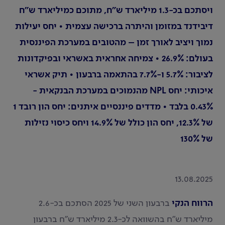
ויסתכם בכ-1.3 מיליארד ש"ח, מתוכם כמיליארד ש"ח
דיבידנד במזומן והיתרה ברכישה עצמית • יחס יעילות
נמוך ויציב לאורך זמן – מהטובים במערכת הפיננסית
בעולם: 26.9% • צמיחה אחראית באשראי ובפיקדונות
לציבור: 5.7% ו-7.7% בהתאמה ברבעון • תיק אשראי
איכותי: יחס NPL מהנמוכים במערכת הבנקאית -
0.43% בלבד • מדדים פיננסיים איתנים: יחס הון רובד 1
של 12.3%, יחס הון כולל של 14.9% ויחס כיסוי נזילות
של 130%
13.08.2025
הרווח הנקי
ברבעון השני של 2025 הסתכם בכ-2.6
מיליארד ש"ח בהשוואה לכ-2.3 מיליארד ש"ח ברבעון