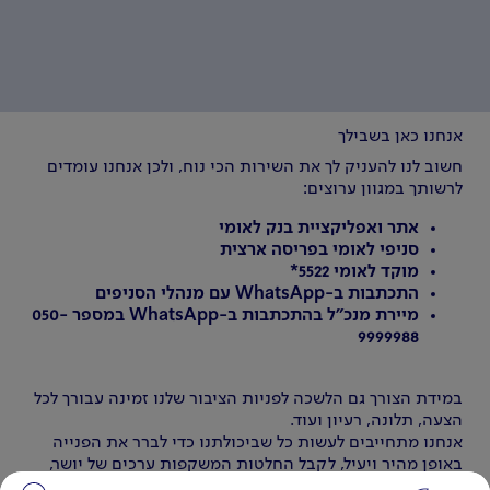
אנחנו כאן בשבילך
חשוב לנו להעניק לך את השירות הכי נוח, ולכן אנחנו עומדים
לרשותך במגוון ערוצים:
אתר ואפליקציית בנק לאומי
סניפי לאומי בפריסה ארצית
מוקד לאומי 5522*
התכתבות ב-WhatsApp עם מנהלי הסניפים
מיירת מנכ"ל בהתכתבות ב-WhatsApp במספר 050-
9999988
במידת הצורך גם הלשכה לפניות הציבור שלנו זמינה עבורך לכל
הצעה, תלונה, רעיון ועוד.
אנחנו מתחייבים לעשות כל שביכולתנו כדי לברר את הפנייה
באופן מהיר ויעיל, לקבל החלטות המשקפות ערכים של יושר,
הוגנות ואחריות, ולתת מענה תוך יום עסקים אחד (למעט