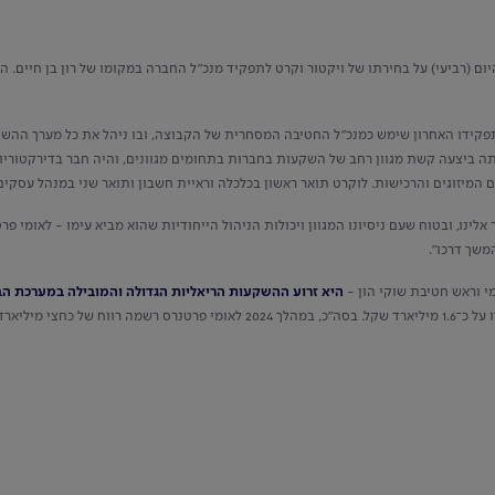
יום (רביעי) על בחירתו של ויקטור וקרט לתפקיד מנכ"ל החברה במקומו של רון בן חיים. 
פקידו האחרון שימש כמנכ"ל החטיבה המסחרית של הקבוצה, ובו ניהל את כל מערך ההשק
ה ביצעה קשת מגוון רחב של השקעות בחברות בתחומים מגוונים, והיה חבר בדירקטוריו
אלינו, ובטוח שעם ניסיונו המגוון ויכולות הניהול הייחודיות שהוא מביא עימו - לאומי 
משך דרכו".
מי וראש חטיבת שוקי הון -
היא זרוע ההשקעות הריאליות הגדולה והמובילה במערכת הב