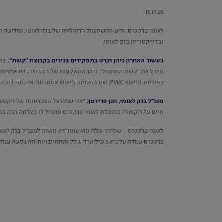
15.10.25
לאומי פרטנרס, זרוע ההשקעות הריאליות של בנק לאומי, מודיעה ה
ובדירקטוריון בנק לאומי.
בעשור האחרון כיהן וקרט בתפקידים בכירים בקבוצת "קשת".
בת
וניהל את "קשת החזקות", זרוע ההשקעות של הקבוצה, שבאמצעות
בפירמת הייעוץ PWC, שם התמחה בייעוץ אסטרטגי ופיננסי בתחום המיזוגים והרכישות. לוקרט תואר ראשון בכלכלה וראיית חשבון ותואר שני במנהל עסקים עם התמחות במימון – שניהם מאוניברסיטת תל אביב.
מנכ"ל בנק לאומי, חנן פרידמן:
"אני שמח על הצטרפותו של ויקטור 
חיים על תקופתו בהובלת לאומי פרטנרס ומאחל לו הצלחה רבה בה
לאומי פרטנרס - שהיו"ר שלה הוא עומר זיו, משנה למנכ"ל בנק לאו
פרטנרס עמדה על כ־5.6 מיליארד שקל והתחייבויות ההשקעה עמדו על כ־1.6 מיליארד שקל. בסה"כ, במהלך 2024 לאומי פרטנרס רשמה רווח של כחצי מיליארד שקל.