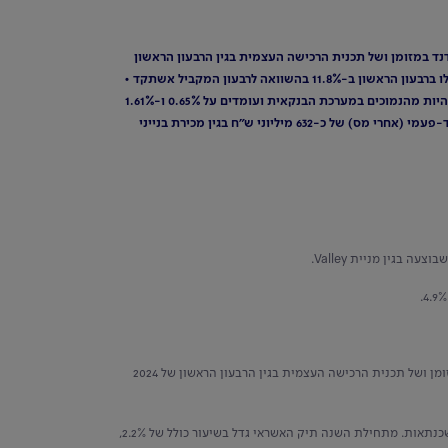
צמית של מניותיו בהיקף שנתי של 1 מיליארד ש"ח. הסך הכולל של הדיבידנד במזומן ושל תכנית הרכישה העצמית בגין הרבעון הראשון
מסתכם לכ-1.1 מיליארדי ש"ח - 40% מהרווח הנקי לרבעון • לאומי ממשיך להציג את יחס היעילות הטוב במערכת הבנקאית: 29% • פיקדונות הציבור גדלו ברבעון הראשון ב-11.8% בהשוואה לרבעון המקביל אשתקד •
תיק האשראי גדל ברבעון הראשון בשיעור של 2.2% • יחס ה-NPL ושיעור החובות הבעייתיים - המעידים על איכות תיק האשראי של הבנק - ממשיכים להיות מהנמוכים במערכת הבנקאית ועומדים על 0.65% ו-1.61%
בהתאמה • מדדים פיננסיים איתנים: יחס כיסוי נזילות של 133%, יחס הון רובד 1 של 11.98% ויחס הון כולל של 15.02% • ברבעון הראשון הבנק רשם רווח חד-פעמי (אחרי מס) של כ-632 מיליוני ש"ח בגין מכירת בנייני
הבנק יחלק דיבידנד במזומן בסך של 835 מיליוני ש"ח וכן משיק תכנית רכישה עצמית בהיקף שנתי של 1 מיליארד ש"ח. הסך הכולל של הדיבידנד במזומן ושל תכנית הרכישה העצמית בגין הרבעון הראשון של 2024
הבנק המשיך למקד את הצמיחה שלו בתיק האשראי במגזר העסקי, המסחרי ובמשכנתאות. מתחילת השנה תיק האשראי גדל בשיעור כולל של 2.2%,