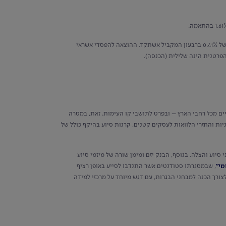
ברבעון הראשון של 2024 משקפות הוצאה בשיעור של כ-0.21% מהיתרה הממוצעת של האשראי לציבור, לעומת הוצאה בשיעור של 0.41% ברבעון המקביל אשתקד. ההוצאה להפסדי אשראי
רטנית הינה שלילית (הכנסה).
 מכל רחבי הארץ – ובפרט לתושבי קו העימות. זאת, במטרה
יות והחזרי הלוואות לעסקים קטנים, קרנות סיוע בהיקף כולל של
סיוע והצלה. בנוסף, הבנק יזם ומימן שורה של מיזמי סיוע
מי"
, שבמסגרתו סטודנטים אשר התנדבו לסייע באופן רציף
לצורך הכנה למבחני הבגרות, עם דגש מיוחד על מרכזי למידה