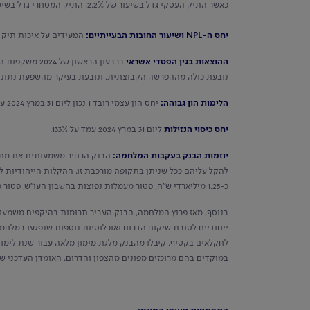
כאשר התיק העסקי גדל בשיעור של 2.2%, התיק המסחרי גדל בשיעור של 1.1% ותיק המשכנתאות גדל בשיעור של כ-1.7%.
יחס ה-NPL ושיעור החובות הבעייתיים:
המעידים על איכות תיק האשרא
ההוצאות בגין הפסדי אשראי
נובעת כולה מההפרשה הקבוצתית, ונובעת בעיקר מהשפעת נתוני
הלימות הון גבוהה:
יחס הון עצמי רובד 1 נכון ליום 31 במרץ 2024 עמד על שיעור של 11.98%, ויחס ההון הכולל עמד על שיעור של 15.02%.
יחס כיסוי הנזילות
ליום 31 במרץ 2024 עמד על 133%.
יוזמות הבנק בעקבות המלחמה:
הבנק הרחיב משמעותית את מתוו
להקל עליהם ככל שניתן בתקופה מורכבת זו. ההקלות הייחודיות לל
כ-1.25 מיליארדי ש"ח, פטור מעמלות נפוצות בחשבון העו"ש, פטור מריבית על יתרת חובה בחשבון עו"ש ועוד.
בנוסף, מאז פרוץ המלחמה, הבנק העביר תרומות בהיקפים משמעותיים
ייחודיים לטובת שיקום הדרום ואוכלוסיות נוספות שנפגעו במלחמה
לחקלאים בקטיף, קיבלו מהבנק מלגת מימון מלאה עבור שנת לימו
במוקדים בהם מרוכזים מפונים מהצפון והדרום. האומדן העדכני של עלות 