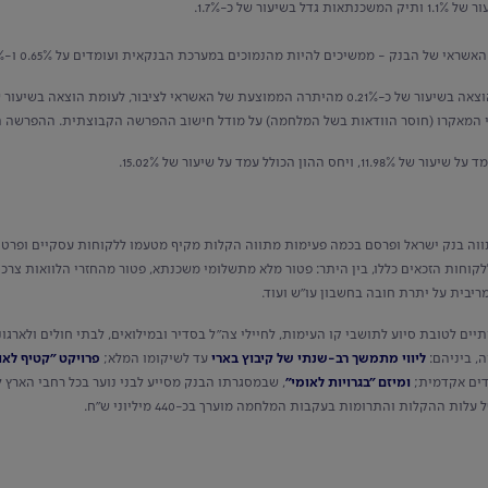
י של הבנק - ממשיכים להיות מהנמוכים במערכת הבנקאית ועומדים על 0.65% ו-1.61% בהתאמה.
 המאקרו (חוסר הוודאות בשל המלחמה) על מודל חישוב ההפרשה הקבוצתית. ההפרשה הפ
ה בנק ישראל ופרסם בכמה פעימות מתווה הקלות מקיף מטעמו ללקוחות עסקיים ופרטיים
קוחות הזכאים כללו, בין היתר: פטור מלא מתשלומי משכנתא, פטור מהחזרי הלוואות צרכנ
 לטובת סיוע לתושבי קו העימות, לחיילי צה"ל בסדיר ובמילואים, לבתי חולים ולארגוני 
, ביניהם:
ליווי מתמשך רב-שנתי של קיבוץ בארי
עד לשיקומו המלא;
פרויקט "קטיף לאו
דים אקדמית;
ומיזם "בגרויות לאומי"
, שבמסגרתו הבנק מסייע לבני נוער בכל רחבי הארץ 
ההקלות והתרומות בעקבות המלחמה מוערך בכ-440 מיליוני ש"ח.